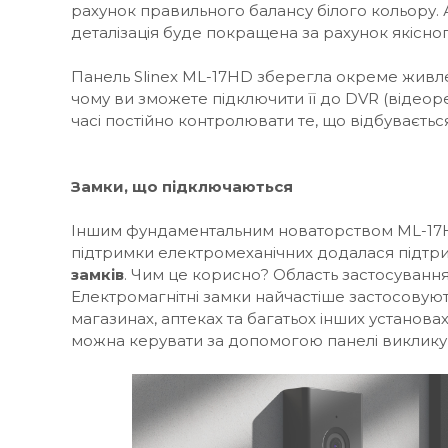
рахунок правильного балансу білого кольору. 
деталізація буде покращена за рахунок якісног
Панель Slinex ML-17HD зберегла окреме живл
чому ви зможете підключити її до DVR (відеор
часі постійно контролювати те, що відбуваєтьс
Замки, що підключаються
Іншим фундаментальним новаторством ML-17HD
підтримки електромеханічних додалася підт
замків
. Чим це корисно? Область застосуванн
Електромагнітні замки найчастіше застосовуют
магазинах, аптеках та багатьох інших установа
можна керувати за допомогою панелі виклику 