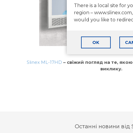
There is a local site for y
region – www.slinex.com,
would you like to redire
OK
CA
Slinex ML-17HD
– свіжий погляд на те, яко
виклику.
Останні новини від 