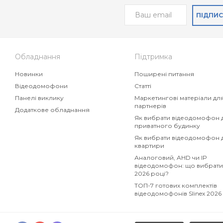
ПІДПИ
Обладнання
Підтримка
Новинки
Поширені питання
Відеодомофони
Статті
Панелі виклику
Маркетингові матеріали дл
партнерів
Додаткове обладнання
Як вибрати відеодомофон 
приватного будинку
Як вибрати відеодомофон 
квартири
Аналоговий, AHD чи IP
відеодомофон: що вибрати
2026 році?
ТОП-7 готових комплектів
відеодомофонів Slinex 2026