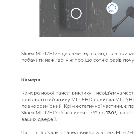
Slinex ML-17HD – це саме те, що, згідно з при
побачити наживо, ніж про що сотню разів почу
Камера
Камера нової панелі виклику – невід'ємна части
точкового об'єктиву ML-15HD новинка ML-17H
повнорозмірний. Крім естетичної частини, є пр
Slinex ML-17HD збільшився з 76° до
130°
, що не
ваших дверей.
Як і інші актуальні панелі виклику Slinex, ML