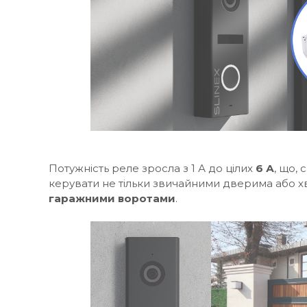
Потужність реле зросла з 1 А до цілих
6 А
, що,
керувати не тільки звичайними дверима або хв
гаражними воротами
.