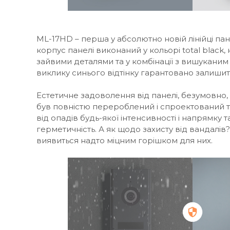
ML-17HD – перша у абсолютно новій лінійці па
корпус панелі виконаний у кольорі total black
зайвими деталями та у комбінації з вишуканим
виклику синього відтінку гарантовано залишить
Естетичне задоволення від панелі, безумовно, 
був повністю перероблений і спроектований т
від опадів будь-якої інтенсивності і напрямку 
герметичність. А як щодо захисту від вандалів
виявиться надто міцним горішком для них.