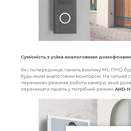
Сумісність з усіма аналоговими домофонам
Як і попередниця, панель виклику ML-17HD бу
будь-яким аналоговим монітором. На тильній 
перемикач режимів роботи камери, який дозв
перемикати панель у потрібний режим:
AHD-H