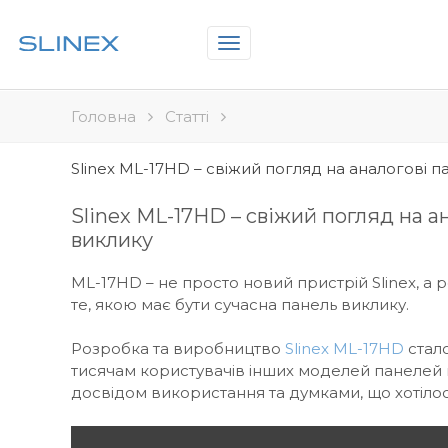
Toggle
navigation
Головна
Статті
Slinex ML-17HD – свіжий погляд на аналогові п
Slinex ML-17HD – свіжий погляд на а
виклику
ML-17HD – не просто новий пристрій Slinex, а р
те, якою має бути сучасна панель виклику.
Розробка та виробництво
Slinex ML-17HD
стал
тисячам користувачів інших моделей панелей ви
досвідом використання та думками, що хотілос