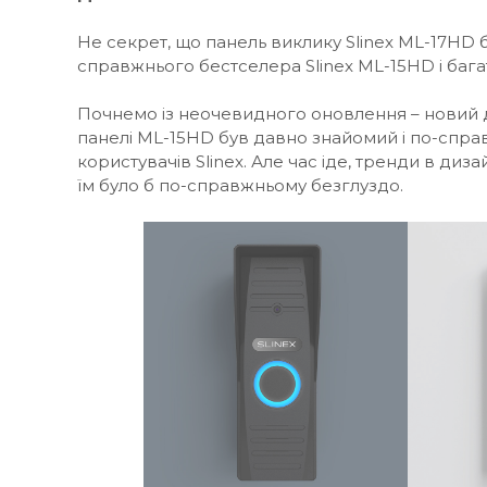
Не секрет, що панель виклику Slinex ML-17HD 
справжнього бестселера Slinex ML-15HD і багат
Почнемо із неочевидного оновлення – новий д
панелі ML-15HD був давно знайомий і по-спр
користувачів Slinex. Але час іде, тренди в диза
їм було б по-справжньому безглуздо.