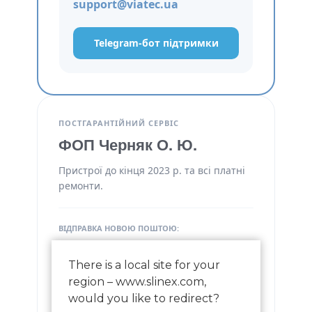
support@viatec.ua
Telegram-бот підтримки
ПОСТГАРАНТІЙНИЙ СЕРВІС
ФОП Черняк О. Ю.
Пристрої до кінця 2023 р. та всі платні
ремонти.
ВІДПРАВКА НОВОЮ ПОШТОЮ:
м. Київ, відділення НП №334
There is a local site for your
Черняк Олександр Юрійович
region – www.slinex.com,
would you like to redirect?
+380 93 635 55 66