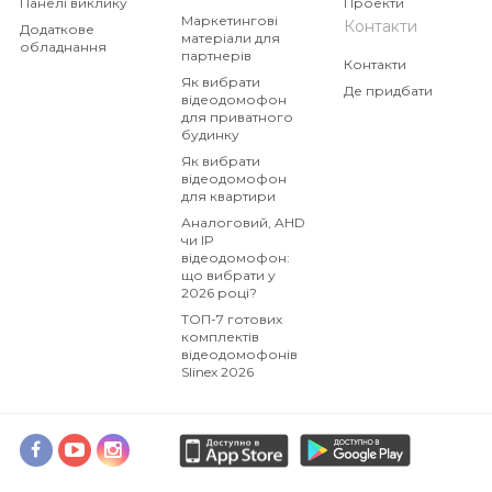
Панелі виклику
Проекти
Маркетингові
Контакти
Додаткове
матеріали для
обладнання
партнерів
Контакти
Як вибрати
Де придбати
відеодомофон
для приватного
будинку
Як вибрати
відеодомофон
для квартири
Аналоговий, AHD
чи IP
відеодомофон:
що вибрати у
2026 році?
ТОП-7 готових
комплектів
відеодомофонів
Slinex 2026