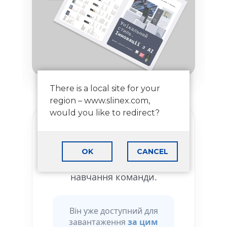
There is a local site for your
region – www.slinex.com,
would you like to redirect?
Новий ліфлет стане вашим
зручним помічником у
OK
CANCEL
щоденній роботі: як на
зустрічах, так і під час
навчання команди.
Він уже доступний для
завантаження
за цим