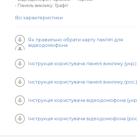
несприятливих погодних умов ML-17HD підходит
• Панель виклику: Графіт
для будь-яких типів об’єктів.
Всі характеристики
Обираючи цей комплект відеодомофона та панел
виклику, ви отримуєте ефективну систему
Як правильно обрати карту пам’яті для
контролю доступу, що гарантує безпеку і комфор
відеодомофона
вашому домі або офісі.
Інструкція користувача панелі виклику (укр.)
Інструкція користувача панелі виклику (рос.
Інструкція користувача відеодомофона (укр.
Інструкція користувача відеодомофона (рос