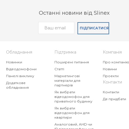
Останні новини від Slinex
ПІДПИСАТИСЯ
Обладнання
Підтримка
Компанія
Новинки
Поширені питання
Про компані
Відеодомофони
Статті
Новини
Панелі виклику
Маркетингові
Проекти
матеріали для
Контакти
Додаткове
партнерів
обладнання
Як вибрати
Контакти
відеодомофон для
Де придбати
приватного будинку
Як вибрати
відеодомофон для
квартири
Аналоговий, AHD чи
IP відеодомофон: що