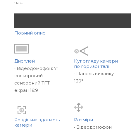
час.
Повний опис
Дисплей
Кут огляду камери
по горизонталі
• Вiдеодомофон: 7”
• Панель виклику:
кольоровий
130°
сенсорний TFT
екран 16:9
Slinex SK-07N Cloud – це новітній відеодомофон з 
Роздільна здатність
Розміри
камери
дюймовим TFT-дисплеєм (1024×600), що підтрим
• Вiдеодомофон: