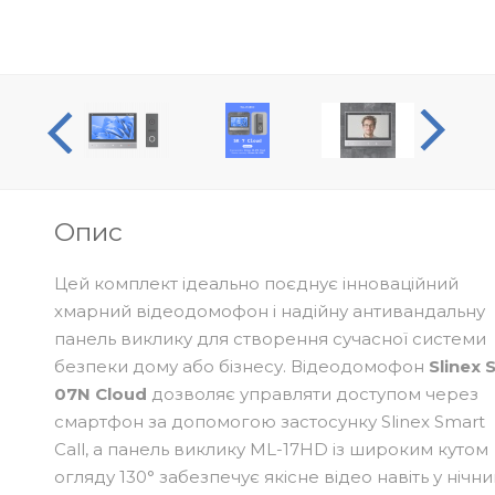
оогляд
Опис
Цей комплект ідеально поєднує інноваційний
хмарний відеодомофон і надійну антивандальну
панель виклику для створення сучасної системи
безпеки дому або бізнесу. Відеодомофон
Slinex 
07N Cloud
дозволяє управляти доступом через
смартфон за допомогою застосунку Slinex Smart
Call, а панель виклику ML-17HD із широким кутом
огляду 130° забезпечує якісне відео навіть у нічн