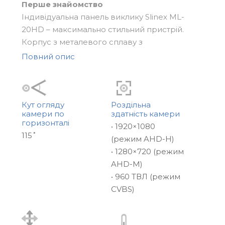
Перше знайомство
Індивідуальна панель виклику Slinex МL-
20HD – максимально стильний пристрій.
Корпус з металевого сплаву з
полікарбонатною накладкою у 2-х
Повний опис
кольоворих комбінаціях і світлодіодним
підсвічуванням кнопки виклику прикрасить
вхідну групу квартири, будинку або офісу.
Кут огляду
Роздільна
камери по
здатність камери
МL-20HD – це унікальна панель з функцією
горизонталі
• 1920×1080
постійного відеосигналу, великим кутом
115˚
(режим AHD-H)
огляду і високою роздільною здатністю
• 1280×720 (режим
камери.
AHD-M)
• 960 ТВЛ (режим
Де можна використовувати
CVBS)
Slinex ML-20HD-панель виклику на 1
абонента, яка підходить для:
• підприємств, які найчастіше працюють за