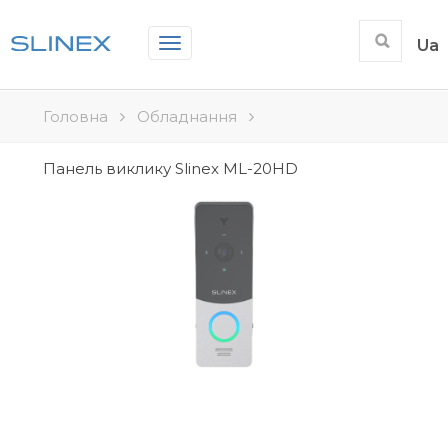
Toggle
Ua
navigation
Головна
Обладнання
Панель виклику Slinex ML-20HD