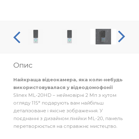
оогляд
Опис
Найкраща відеокамера, яка коли-небудь
використовувалася у відеодомофонії
Slinex ML-20HD – неймовірні 2 Мп з кутом
огляду 115° подарують вам найбільш
деталізоване і якісне зображення. У
поєднанні з дизайном лінійки ML-20, панель
перетворюється на справжнє мистецтво.