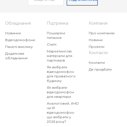
ML-20CRHD
MA-01HD
Індивідуальна панель з
Індивідуальна панель
широким кутом
виклику
Обладнання
Підтримка
Компанія
огляду, підтримкою
AHD / CVBS і
Новинки
Поширені
Про компанію
бездротовим
питання
Відеодомофони
Новини
зчитувачем карт
Статті
Панелі виклику
Проекти
Маркетингові
Контакти
Додаткове
матеріали для
обладнання
партнерів
Контакти
Як вибрати
Де придбати
відеодомофон
для приватного
будинку
Як вибрати
відеодомофон
для квартири
Аналоговий, AHD
чи IP
відеодомофон:
що вибрати у
2026 році?