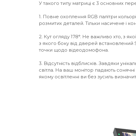
У такого типу матриці є 3 основних пер
1. Повне охоплення RGB палітри кольорів
розмитих деталей. Тільки насичене і к
2. Кут огляду 178°. Не важливо хто, з я
з якого боку від дверей встановлений S
точки щодо відеодомофона.
3. Відсутність відблисків. Завдяки ун
світла. На ваш монітор падають сонячні
якому освітленні ви без зусиль визначи