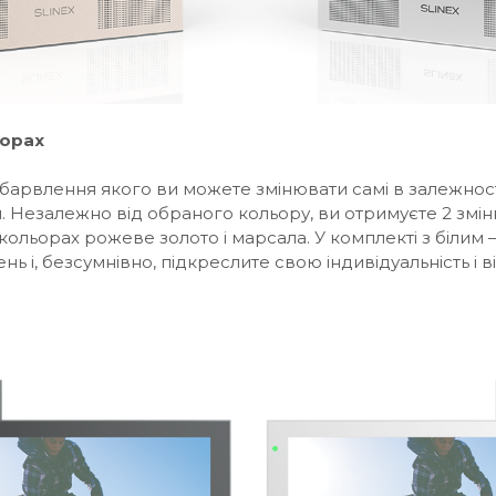
ьорах
рвлення якого ви можете змінювати самі в залежності 
й. Незалежно від обраного кольору, ви отримуєте 2 змінн
льорах рожеве золото і марсала. У комплекті з білим —
нь і, безсумнівно, підкреслите свою індивідуальність і в