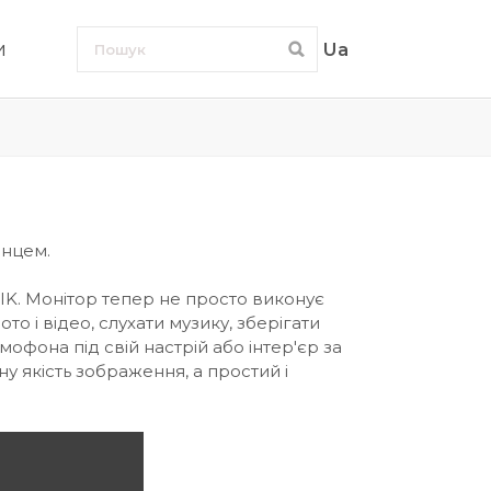
и
Ua
енцем.
IK. Монітор тепер не просто виконує
 і відео, слухати музику, зберігати
фона під свій настрій або інтер'єр за
 якість зображення, а простий і