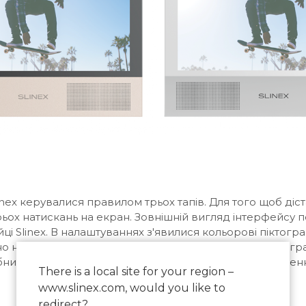
nex керувалися правилом трьох тапів. Для того щоб діст
ьох натискань на екран. Зовнішній вигляд інтерфейсу п
і Slinex. В налаштуваннях з'явилися кольорові піктогра
навіть читати його назву, досить поглянути на піктогр
них параметрів, починаючи від тривалості відображенн
There is a local site for your region –
www.slinex.com, would you like to
redirect?