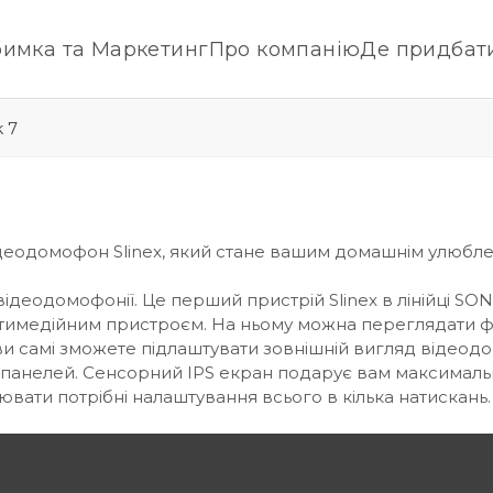
римка та Маркетинг
Про компанію
Де придбат
 7
деодомофон Slinex, який стане вашим домашнім улюбл
деодомофонії. Це перший пристрій Slinex в лінійці SON
тимедійним пристроєм. На ньому можна переглядати фото
и самі зможете підлаштувати зовнішній вигляд відеодомо
панелей. Сенсорний IPS екран подарує вам максимальну
вати потрібні налаштування всього в кілька натискань.