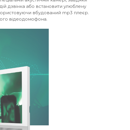
одій дзвінка або встановити улюблену
використовуючи вбудований mp3 плеєр.
ашого відеодомофона.