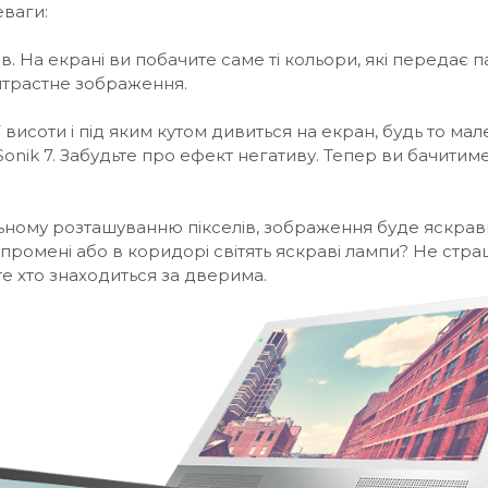
еваги:
. На екрані ви побачите саме ті кольори, які передає па
онтрастне зображення.
кої висоти і під яким кутом дивиться на екран, будь то 
onik 7. Забудьте про ефект негативу. Тепер ви бачитим
ікальному розташуванню пікселів, зображення буде яскр
 промені або в коридорі світять яскраві лампи? Не страш
те хто знаходиться за дверима.