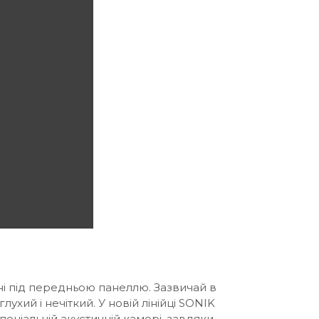
ні під передньою панеллю. Зазвичай в
хий і нечіткий. У новій лінійці SONIK
пеціальній акустичній камері, завдяки