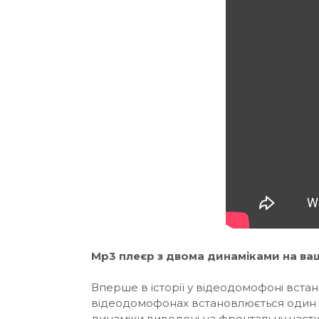
Mp3 плеєр з двома динаміками на ваші
Вперше в історії у відеодомофоні вста
відеодомофонах встановлюється один дина
динаміки виведені на фронтальну частин