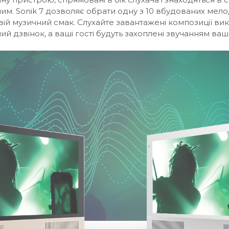
ним. Sonik 7 дозволяє обрати одну з 10 вбудованих мел
вій музичний смак. Слухайте завантажені композиції 
ий дзвінок, а ваші гості будуть захоплені звучанням в