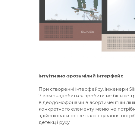
Інтуїтивно-зрозумілий інтерфейс
При створенні інтерфейсу, інженери Sli
7 вам знадобиться зробити не більше тр
відеодомофонами в асортиментній лінійц
конкретного елементу меню не потрібно 
здійснювати тонке налаштування потріб
детекції руху.