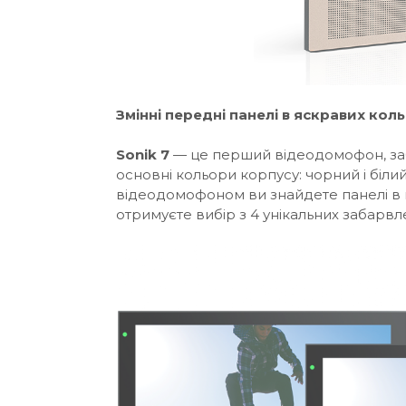
Змінні передні панелі в яскравих кол
Sonik 7
— це перший відеодомофон, заба
основні кольори корпусу: чорний і біли
відеодомофоном ви знайдете панелі в ко
отримуєте вибір з 4 унікальних забарвле