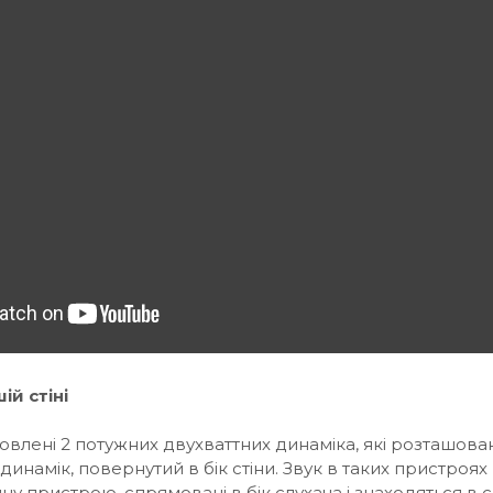
й стіні
новлені 2 потужних двухваттних динаміка, які розташова
мік, повернутий в бік стіни. Звук в таких пристроях глу
у пристрою, спрямовані в бік слухача і знаходяться в с