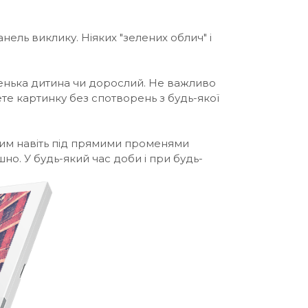
нель виклику. Ніяких "зелених облич" і
маленька дитина чи дорослий. Не важливо
ете картинку без спотворень з будь-якої
авим навіть під прямими променями
но. У будь-який час доби і при будь-