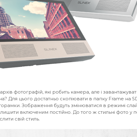
 архів фотографій, які робить камера, але і завантажува
? Для цього достатньо скопіювати в папку Frame на SD-
торамки. Зображення будуть змінюватися в режимі слай
залишити включеним постійно. До того ж стильні фото у 
лити свій стиль.