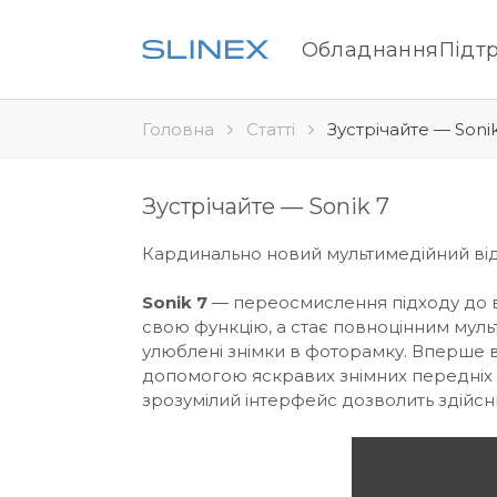
Обладнання
Підт
Головна
Статті
Зустрічайте — Sonik
Зустрічайте — Sonik 7
Кардинально новий мультимедійний ві
Sonik 7
— переосмислення підходу до ві
свою функцію, а стає повноцінним муль
улюблені знімки в фоторамку. Вперше в
допомогою яскравих знімних передніх 
зрозумілий інтерфейс дозволить здійсню