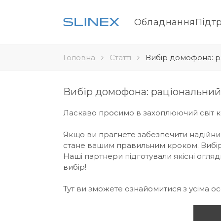
Обладнання
Підт
Головна
Статті
Вибір домофона: р
Вибір домофона: раціональний
Ласкаво просимо в захоплюючий світ к
Якщо ви прагнете забезпечити надійний
стане вашим правильним кроком. Вибір 
Наші партнери підготували якісні огляд
вибір!
Тут ви зможете ознайомитися з усіма 