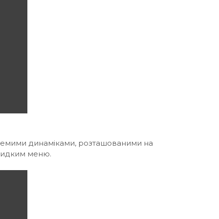
кремими динаміками, розташованими на
видким меню.