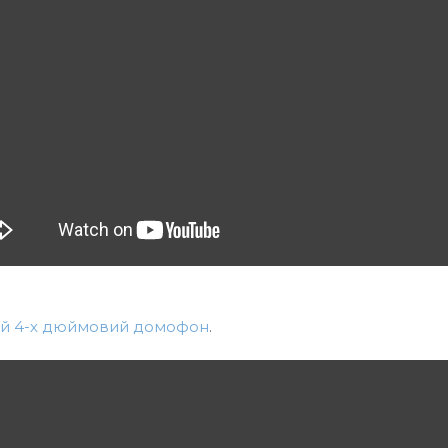
тний 4-х дюймовий домофон
.