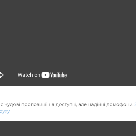
 є чудові пропозиції на доступні, але надійні домофони.
руху
.