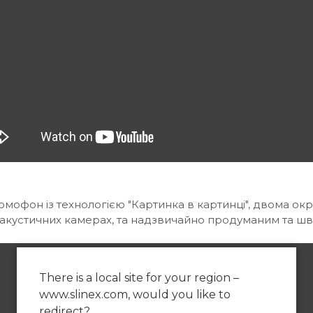
мофон із технологією "Картинка в картинці", двома о
 акустичних камерах, та надзвичайно продуманим та ш
There is a local site for your region –
www.slinex.com, would you like to
redirect?