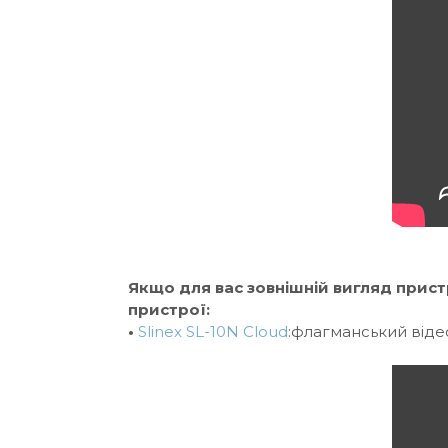
Якщо для вас зовнішній вигляд пристр
пристрої:
•
Slinex SL-10N Cloud
:флагманський віде