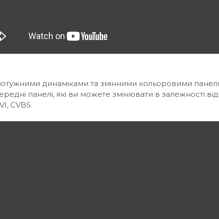
потужними динаміками та змінними кольоровими панелям
передні панелі, які ви можете змінювати в залежності від
VI, CVBS.