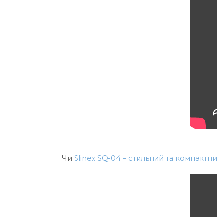
Чи
Slinex SQ-04 – cтильний та компак