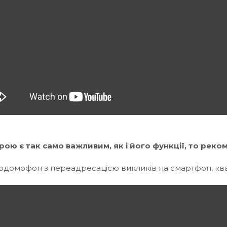
ою є так само важливим, як і його функції, то реко
одомофон з переадресацією викликів на смартфон, кв