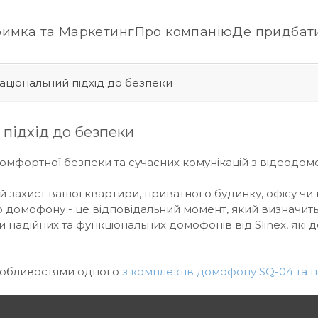
римка та Маркетинг
Про компанію
Де придбат
аціональний підхід до безпеки
 підхід до безпеки
омфортної безпеки та сучасних комунікацій з відеодо
 захист вашої квартири, приватного будинку, офісу чи
домофону - це відповідальний момент, який визначить
и надійних та функціональних домофонів від Slinex, як
особливостями одного
з комплектів домофону SQ-04 та па