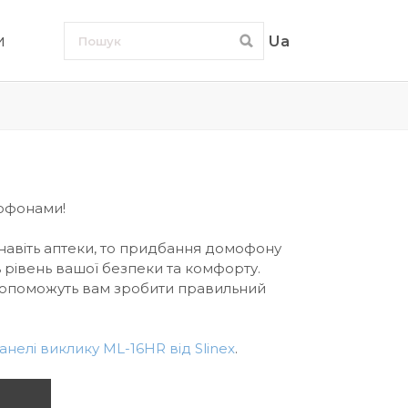
и
Ua
мофонами!
 навіть аптеки, то придбання домофону
 рівень вашої безпеки та комфорту.
і допоможуть вам зробити правильний
нелі виклику ML-16HR від Slinex
.