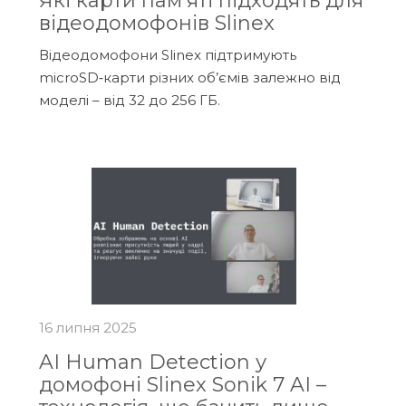
Які карти пам'яті підходять для
відеодомофонів Slinex
Відеодомофони Slinex підтримують
microSD‑карти різних об’ємів залежно від
моделі – від 32 до 256 ГБ.
16 липня 2025
AI Human Detection у
домофоні Slinex Sonik 7 AI –