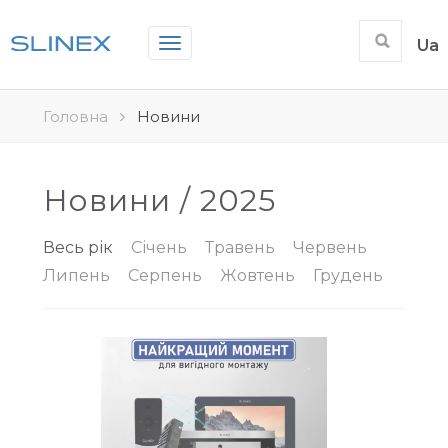
Toggle
Ua
navigation
Головна
Новини
Новини / 2025
Весь рік
Січень
Травень
Червень
Липень
Серпень
Жовтень
Грудень