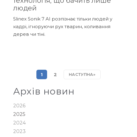
технологія, що бачить лише
людей
Slinex Sonik 7 AI розпізнає тільки людей у
кадрі, ігноруючи рух тварин, коливання
дерев чи тіні.
1
2
НАСТУПНА»
Архів новин
2026
2025
2024
2023