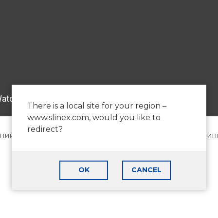
There is a local site for your region –
www.slinex.com, would you like to
redirect?
ий рік принесе тільки найкраще для вас і вашої родини
Щасливого Різдва, Нового року і Перемоги!
OK
CANCEL