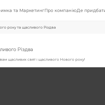
римка та Маркетинг
Про компанію
Де придбат
го року та щасливого Різдва
ливого Різдва
є вам щасливих свят і щасливого Нового року!