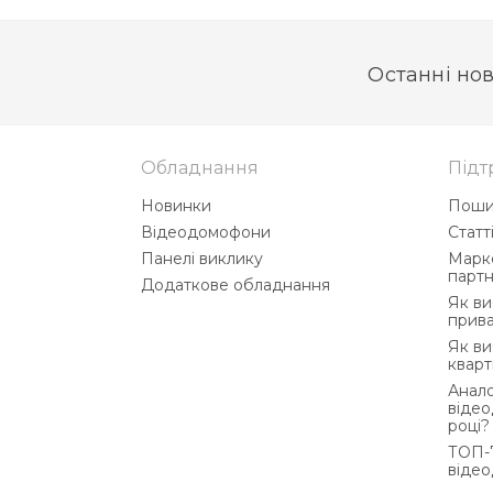
Останні нов
Обладнання
Підт
Новинки
Поши
Відеодомофони
Статт
Панелі виклику
Марке
партн
Додаткове обладнання
Як в
прив
Як в
квар
Анало
відео
році?
ТОП-7
відео