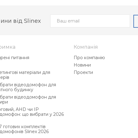
ини від Slinex
римка
Компанія
рені питання
Про компанію
і
Новини
тингові матеріали для
Проекти
ерів
ибрати відеодомофон для
атного будинку
ибрати відеодомофон для
тири
говий, AHD чи IP
домофон: що вибрати у 2026
 готових комплектів
домофонів Slinex 2026