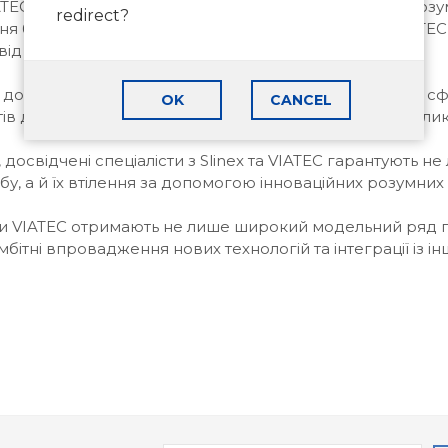
 у регіонах України, а саме у 8 станом на зараз, розу
redirect?
я без необхідності довгого очікування. Slinex та VIATEC 
 від місцезнаходження.
кі допомогли компанії здобути репутацію інноватора у 
OK
CANCEL
тів дозволяє клієнтам обрати домофон та панель виклик
досвідчені спеціалісти з Slinex та VIATEC гарантують н
бу, а й їх втілення за допомогою інноваційних розумних
єнти VIATEC отримають не лише широкий модельний ряд пр
мбітні впровадження нових технологій та інтеграції із 