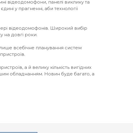
мні відеодомофони, панелі виклику та
єдині у прагненні, аби технології
сфері відеодомофонів. Широкий вибір
у на довгі роки.
е лише всебічне планування систем
 пристроїв.
истроїв, а й велику кількість вигідних
іншим обладнанням. Новин буде багато, а