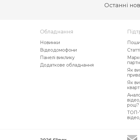
Останні нов
Обладнання
Підт
Новинки
Поши
Відеодомофони
Статт
Панелі виклику
Марке
партн
Додаткове обладнання
Як в
прив
Як в
квар
Анало
відео
році?
ТОП-7
відео
2026 Slinex