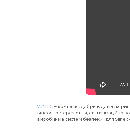
VIATEC
– компанія, добре відома на ринк
відеоспостереження, сигналізацій та ко
виробників систем безпеки і для Slinex