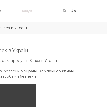
и
Ua
inex в Україні
ex в Україні
ом продукції Slinex в Україні.
і безпеки в Україні. Компанії об'єднані
і засобами безпеки.