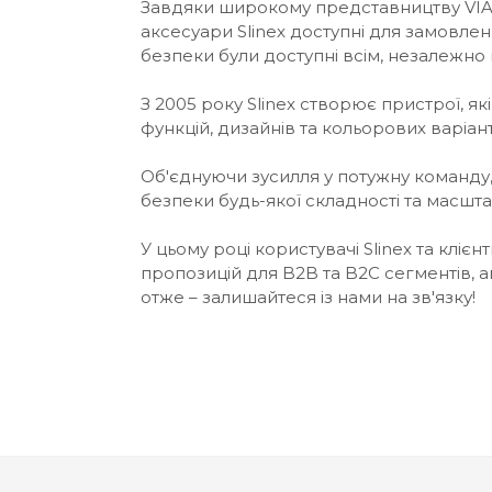
Завдяки широкому представництву VIATEC
аксесуари Slinex доступні для замовленн
безпеки були доступні всім, незалежно
З 2005 року Slinex створює пристрої, я
функцій, дизайнів та кольорових варіан
Об'єднуючи зусилля у потужну команду, 
безпеки будь-якої складності та масшта
У цьому році користувачі Slinex та клі
пропозицій для B2B та B2C сегментів, а
отже – залишайтеся із нами на зв'язку!