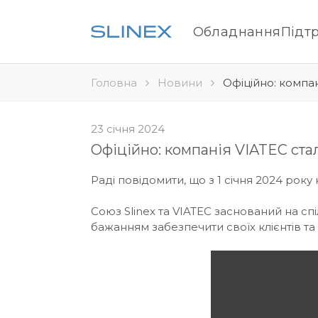
Обладнання
Підт
Головна
Новини
Офіційно: компа
23 січня 2024
Офіційно: компанія VIATEC ста
Раді повідомити, що з 1 січня 2024 рок
Союз Slinex та VIATEC заснований на спі
бажанням забезпечити своїх клієнтів т