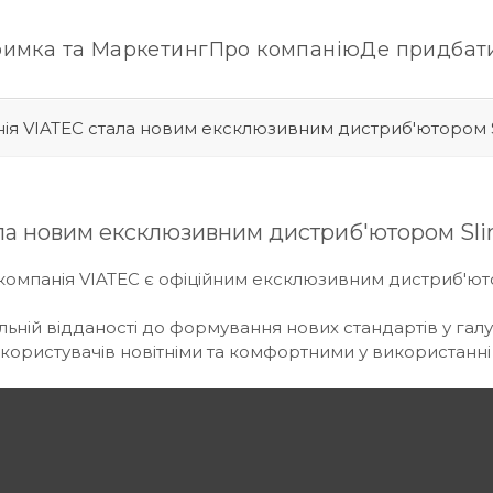
римка та Маркетинг
Про компанію
Де придбат
нія VIATEC стала новим ексклюзивним дистриб'ютором Sl
ла новим ексклюзивним дистриб'ютором Slin
у компанія VIATEC є офіційним ексклюзивним дистриб'ютор
льній відданості до формування нових стандартів у галуз
а користувачів новітніми та комфортними у використанн