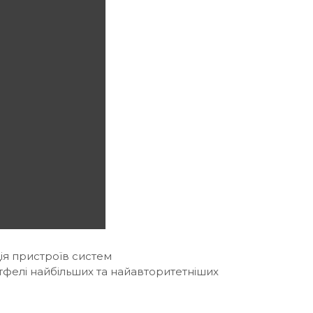
ція пристроїв систем
ртфелі найбільших та найавторитетніших