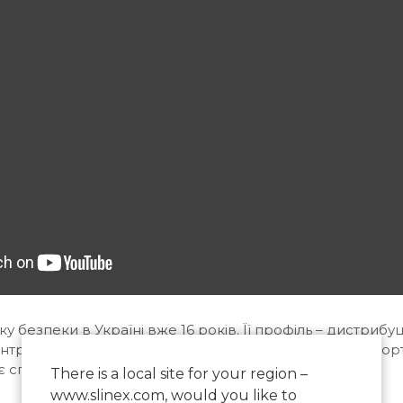
у безпеки в Україні вже 16 років. Її профіль – дистрибу
нтролю доступу. За ці роки VIATEC зібрала у своєму по
 є справжньою честю приєднатися до такої компанії.
There is a local site for your region –
www.slinex.com, would you like to