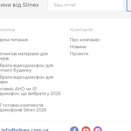
ини від Slinex
римка
Компанія
рені питання
Про компанію
і
Новини
тингові матеріали для
Проекти
ерів
ибрати відеодомофон для
атного будинку
ибрати відеодомофон для
тири
говий, AHD чи IP
домофон: що вибрати у 2026
 готових комплектів
домофонів Slinex 2026
info@slinex.com.ua