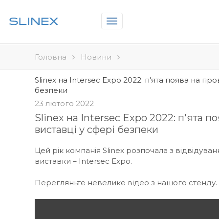
Toggle
navigation
Головна
Новини
Slinex на Intersec Expo 2022: п'ята поява на про
безпеки
23 лютого 2022
Slinex на Intersec Expo 2022: п'ята п
виставці у сфері безпеки
Цей рік компанія Slinex розпочала з відвідуван
виставки – Intersec Expo.
Перегляньте невелике відео з нашого стенду.