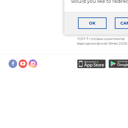
would you like to redire
приватного будинку
Як вибрати відеодомофон 
квартири
Аналоговий, AHD чи IP
OK
CA
відеодомофон: що вибрати
2026 році?
ТОП-7 готових комплектів
відеодомофонів Slinex 2026