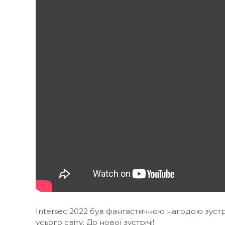
Intersec 2022 був фантастичною нагодою зуст
усього світу. До нової зустрічі!