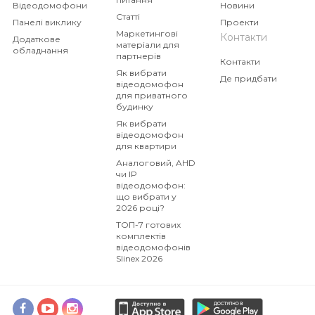
Відеодомофони
Новини
розміри – 80 х 120 х 22 мм. Пристрій
Статті
Панелі виклику
Проекти
виготовлено з глянцевого пластику білого
Маркетингові
Контакти
Додаткове
матеріали для
кольору.
обладнання
партнерів
Контакти
Як вибрати
Де придбати
Сумісність пристрою з додатковими
відеодомофон
для приватного
компонентами
будинку
XR-30IP сумісний з будь-якими 4-х
Як вибрати
провідними пристроями незалежно від
відеодомофон
для квартири
виробників.
Аналоговий, AHD
чи IP
відеодомофон:
Комплект поставки
що вибрати у
IP конвертер – 1 шт.
2026 році?
Адаптер живлення – 1 шт.
ТОП-7 готових
комплектів
Проводи для підключення – 2 шт.
відеодомофонів
Комплект саморізів та дюбелів для монтажу
Slinex 2026
– 1 компл.
Диск з програмним забезпеченням – 1 шт.
Інструкція користувача – 1 шт.