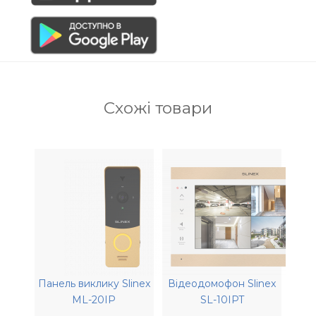
виклик панелі буде надходити на усі
пристрої одночасно, включаючи сам
домофон. Той, хто приймає виклик першим,
розмовляє з відвідувачем.
Ще однією приємною особливістю є те, що
Схожі товари
ви можете обійтися зовсім без
відеодомофону, як окремого пристрою. XR-
30IP можна безпосередньо підключити до
панелі виклику та отримувати виклики на
телефон з неї. Якщо панель виклику
обладнана камерою, то ви зможете бачити
зображення відвідувача у режимі реального
часу на екрані свого смартфона, а також
зберегти окремі знімки або цілий відеозапис
на телефон.
Панель виклику Slinex
Відеодомофон Slinex
ML-20IP
SL-10IPT
Установка