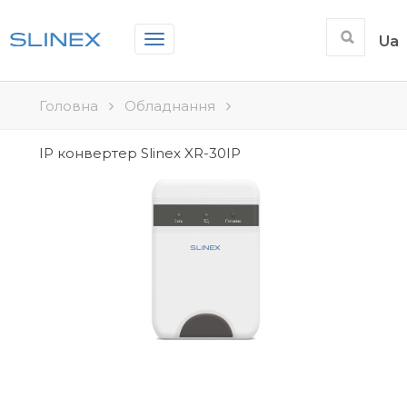
Toggle
Ua
navigation
Головна
Обладнання
IP конвертер Slinex XR-30IP