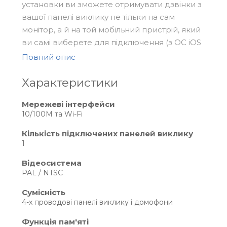
установки ви зможете отримувати дзвінки з
вашої панелі виклику не тільки на сам
монітор, а й на той мобільний пристрій, який
ви самі виберете для підключення (з OC iOS
або Android)
Повний опис
Де можна використовувати
Характеристики
Ви можете встановити конвертер XR-30IP в
Мережеві інтерфейси
будь-якому місці, де у вас розміщений
10/100M та Wi-Fi
аналоговий відеодомофон. Модуль займає
мало місця і його легко можна сховати.
Кількість підключених панелей виклику
Найчастіше конвертер використовують у
1
приватних квартирах багатоповерхових
Відеосистема
будинків, де у свій час власники не могли
PAL / NTSC
встановити IPдомофон через загальну
Сумісність
аналогову багатоквартирну панель або вони
4-х проводові панелі виклику і домофони
просто не захотіли змінювати свій звичний
внутрішній монітор.
Функція пам'яті