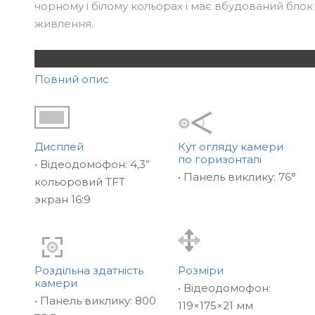
чорному і білому кольорах і має вбудований блок
живлення.
Повний опис
Дисплей
Кут огляду камери
по горизонталі
• Вiдеодомофон: 4,3”
• Панель виклику: 76°
кольоровий TFT
экран 16:9
Роздільна здатність
Розміри
камери
• Вiдеодомофон:
• Панель виклику: 800
119×175×21 мм