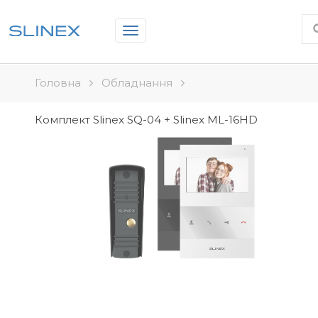
Toggle
navigation
Головна
Обладнання
Комплект Slinex SQ-04 + Slinex ML-16HD