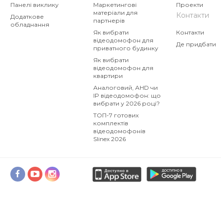
Панелі виклику
Маркетингові
Проекти
матеріали для
Контакти
Додаткове
партнерів
обладнання
Як вибрати
Контакти
відеодомофон для
Де придбати
приватного будинку
Як вибрати
відеодомофон для
квартири
Аналоговий, AHD чи
IP відеодомофон: що
вибрати у 2026 році?
ТОП-7 готових
комплектів
відеодомофонів
Slinex 2026