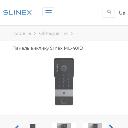
Toggle
Ua
navigation
Головна
Обладнання
Панель виклику Slinex ML-40ID