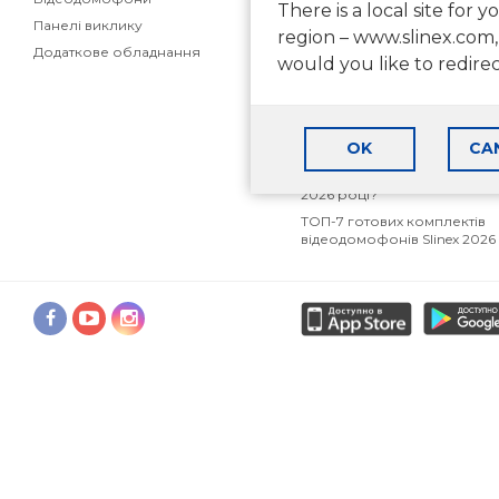
There is a local site for y
Панелі виклику
Маркетингові матеріали дл
region – www.slinex.com,
партнерів
Додаткове обладнання
would you like to redire
Як вибрати відеодомофон 
приватного будинку
Як вибрати відеодомофон 
квартири
OK
CA
Аналоговий, AHD чи IP
відеодомофон: що вибрати
2026 році?
ТОП-7 готових комплектів
відеодомофонів Slinex 2026