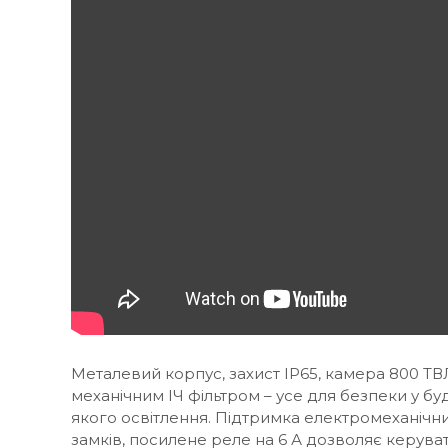
Металевий корпус, захист IP65, камера 800 ТВ
механічним ІЧ фільтром – усе для безпеки у буд
якого освітлення. Підтримка електромеханічни
замків, посилене реле на 6 А дозволяє керува