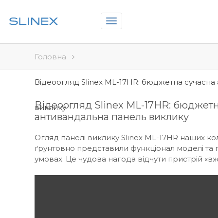
Toggle
navigation
Головна
Відеоогляд Slinex ML-17HR: бюджетна сучасна
Відеоогляд Slinex ML-17HR: бюджетн
виклику
антивандальна панель виклику
Огляд панелі виклику Slinex ML-17HR наших кол
ґрунтовно представили функціонал моделі та п
умовах. Це чудова нагода відчути пристрій «в