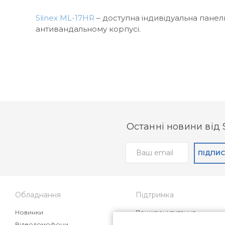
Slinex ML-17HR
– доступна індивідуальна панел
антивандальному корпусі.
Останні новини від 
ПІДПИ
Обладнання
Підтримка
Новинки
Поширені питання
Відеодомофони
Статті