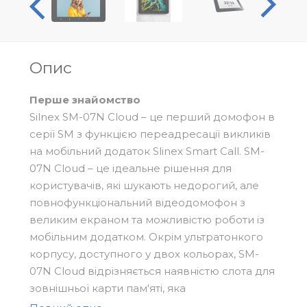
Опис
Перше знайомство
Silnex SM-07N Cloud – це перший домофон в
серії SM з функцією переадресації викликів
на мобільний додаток Slinex Smart Call. SM-
07N Cloud – це ідеальне рішення для
користувачів, які шукають недорогий, але
повнофункціональний відеодомофон з
великим екраном та можливістю роботи із
мобільним додатком. Окрім ультратонкого
корпусу, доступного у двох кольорах, SM-
07N Cloud відрізняється наявністю слота для
зовнішньої карти пам'яті, яка
використовується для збереження