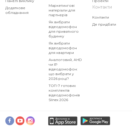
Панелі виклику
Проекти
Маркетингові
Контакти
Додаткове
матеріали для
обладнання
партнерів
Контакти
Як вибрати
Де придбати
відеодомофон
для приватного
будинку
Як вибрати
відеодомофон
для квартири
Аналоговий, AHD
чи IP
відеодомофон:
що вибрати у
2026 році?
ТОП-7 готових
комплектів
відеодомофонів
Slinex 2026