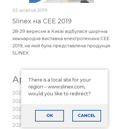
03 жовтня 2019
Slinex на CEE 2019
28-29 вересня в Києві відбулася щорічна
міжнародна виставка електротехніки CЕE
2019, на якій була представлена ​​продукція
SLINEX.
Архів новин
There is a local site for your
region – www.slinex.com,
2026
would you like to redirect?
2025
2024
OK
CANCEL
2023
2022