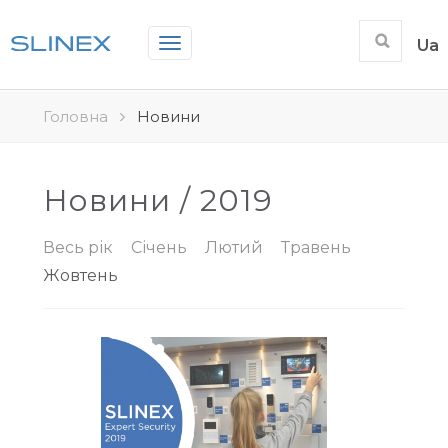
Toggle
Ua
navigation
Головна
Новини
Новини / 2019
Весь рік
Січень
Лютий
Травень
Жовтень