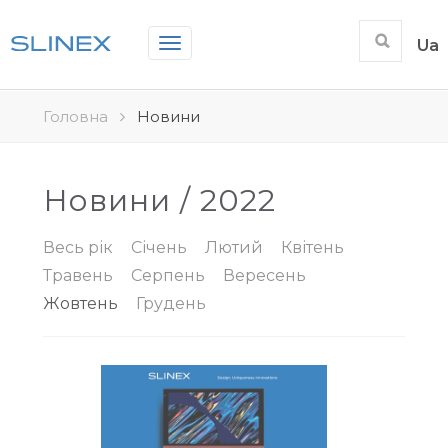
Toggle
Ua
navigation
Головна
Новини
Новини / 2022
Весь рік
Січень
Лютий
Квітень
Травень
Серпень
Вересень
Жовтень
Грудень