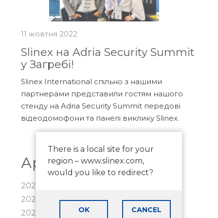
11 жовтня 2022
Slinex на Adria Security Summit
у Загребі!
Slinex International спільно з нашими
партнерами представили гостям нашого
стенду на Adria Security Summit передові
відеодомофони та панелі виклику Slinex.
There is a local site for your
Архів новин
region – www.slinex.com,
would you like to redirect?
2026
2025
OK
CANCEL
2024