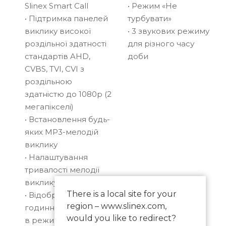
екраном, віддаленим доступом і можливістю
Slinex Smart Call
• Режим «Не
контролювати вхідну групу через смартфон, Sline
• Підтримка панелей
турбувати»
SK-07N Cloud – це оптимальне рішення. Він поєдн
виклику високої
• 3 звукових режиму
сучасний дизайн, зручний інтерфейс і ключову
роздільної здатності
для різного часу
функцію – переадресацію виклику в застосунок
стандартів AHD,
доби
Slinex Smart Call. Цей домофон підійде тим, хто хо
CVBS, TVI, CVI з
бачити відвідувачів і керувати доступом не лише 
роздільною
дому, а й перебуваючи на роботі, у поїздці чи за
здатністю до 1080p (2
кордоном.
мегапікселі)
• Встановлення будь-
Дізнайтесь більше про Slinex Smart Call – дійсно
яких MP3-мелодій
розумний застосунок для переадресації викликі
виклику
• Налаштування
Де можна використовувати
тривалості мелодії
Slinex SK-07N Cloud ідеально підходить для
виклику
встановлення в квартирах, приватних будинках,
There is a local site for your
• Відображення
офісах і невеликих комерційних приміщеннях. Це
region – www.slinex.com,
годинника на екрані
чудовий вибір для користувачів, які шукають
would you like to redirect?
в режимі очікування