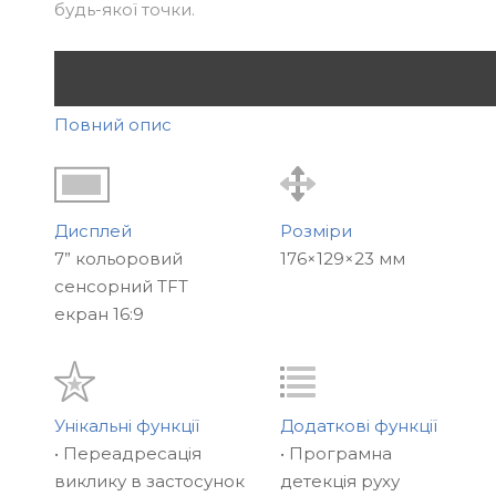
будь-якої точки.
Повний опис
Дисплей
Розміри
7” кольоровий
176×129×23 мм
сенсорний TFT
екран 16:9
Унікальні функції
Додаткові функції
Перше враження
• Переадресація
• Програмна
Якщо ви шукаєте відеодомофон із великим
виклику в застосунок
детекція руху