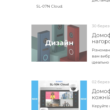
дистанці
SL-07N Cloud.
30 берез
Домоф
нагор
Різноман
вам вибр
ідеально
02 берез
Домофо
кожній
Керуйте 