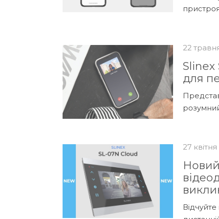
пристроя
22 травн
Slinex
для пе
Представ
розумний
27 квітня
Новий 
відео
викли
Відчуйте