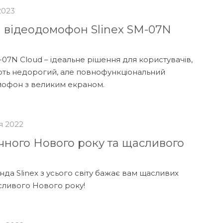
2023
 відеодомофон Slinex SM-07N
-07N Cloud – ідеальне рішення для користувачів,
ють недорогий, але повнофункціональний
офон з великим екраном.
я 2022
чного Нового року та щасливого
нда Slinex з усього світу бажає вам щасливих
асливого Нового року!