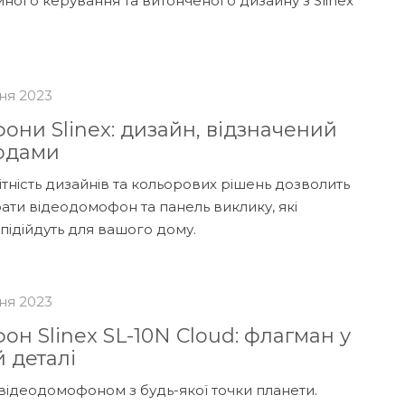
йного керування та витонченого дизайну з Slinex
ня 2023
они Slinex: дизайн, відзначений
одами
ітність дизайнів та кольорових рішень дозволить
ати відеодомофон та панель виклику, які
 підійдуть для вашого дому.
ня 2023
н Slinex SL-10N Cloud: флагман у
 деталі
відеодомофоном з будь-якої точки планети.