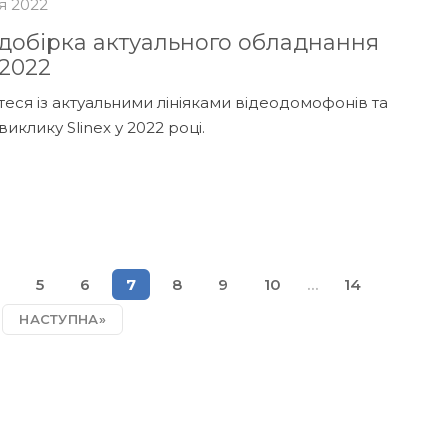
я 2022
 добірка актуального обладнання
 2022
еся із актуальними лініяками відеодомофонів та
иклику Slinex у 2022 році.
5
6
7
8
9
10
…
14
НАСТУПНА»