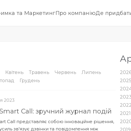
римка та Маркетинг
Про компанію
Де придбат
Ар
Квітень
Травень
Червень
Липень
202
топад
Грудень
202
202
202
я 2023
202
 Smart Call: зручний журнал подій
2021
mart Call представляє собою інноваційне рішення,
202
усиль зв'язує дзвінки та повідомлення між
2019