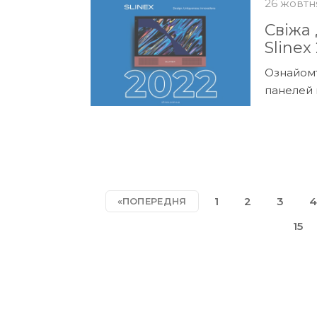
26 жовтн
Свіжа
Slinex
Ознайомт
панелей в
1
2
3
4
«ПОПЕРЕДНЯ
15