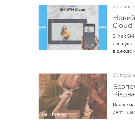
20 січня 
Новий
Cloud
Slinex SM
які шука
відеодом
30 грудн
Безпе
Різдва
Вся кома
свят і щ