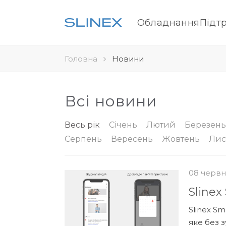
Обладнання
Підт
Головна
Новини
Всі новини
Весь рік
Січень
Лютий
Березень
Серпень
Вересень
Жовтень
Лис
08 червн
Slinex
Slinex S
яке без з