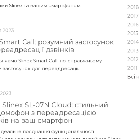
ми Slinex та вашим смартфоном.
201
2017
2016
я 2023
2015
 Smart Call: розумний застосунок
2014
реадресації дзвінків
2013
2012
ляємо Slinex Smart Call: по-справжньому
2011
 застосунок для переадресації.
Всі
 2023
Slinex SL-07N Cloud: стильний
домофон з переадресацією
ків на ваш смартфон
 ідеальне поєднання функціональності