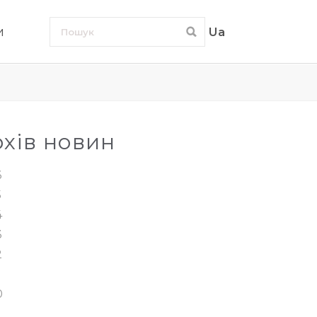
и
Ua
хів новин
6
5
4
3
2
0