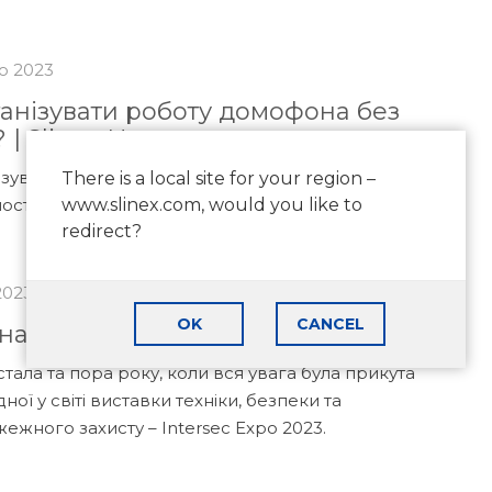
о 2023
ганізувати роботу домофона без
? | Slinex How to
ізувати роботу домофона, коли відсутнє світло та
There is a local site for your region –
стачання? Відповідь – у цьому матеріалі.
www.slinex.com, would you like to
redirect?
2023
OK
CANCEL
 на Intersec 2023: наша 6-а участь!
тала та пора року, коли вся увага була прикута
ної у світі виставки техніки, безпеки та
ежного захисту – Intersec Expo 2023.