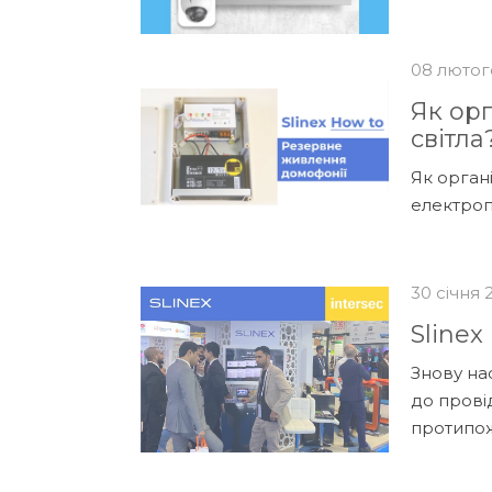
08 лютог
Як ор
світла
Як орган
електропо
30 січня 
Slinex
Знову нас
до провід
протипож